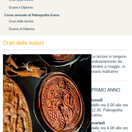
Esami e Diploma
Corso annuale di Paleografia Greca
Orari delle lezioni
Esame di Diploma
Orari delle lezioni
Le lezioni si tengono
ordinariamente da
ottobre a maggio, in
orario mattutino.
PRIMO ANNO
lunedì
dalle ore 9.00 alle ore
12,30: Paleografia
Latina
martedì
dalle ore 9.00 alle ore