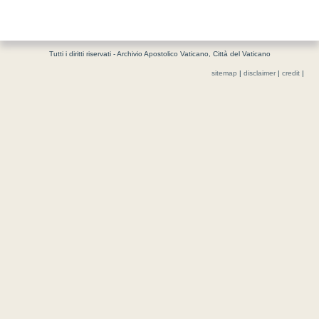
Tutti i diritti riservati - Archivio Apostolico Vaticano, Città del Vaticano
sitemap
|
disclaimer
|
credit
|