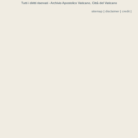
Tutti i diritti riservati - Archivio Apostolico Vaticano, Città del Vaticano
sitemap
|
disclaimer
|
credit
|